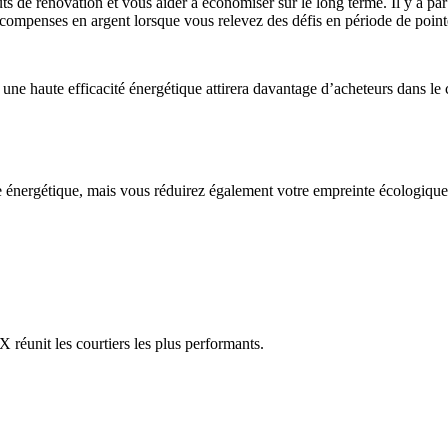
 de rénovation et vous aider à économiser sur le long terme. Il y a par
écompenses en argent lorsque vous relevez des défis en période de point
une haute efficacité énergétique attirera davantage d’acheteurs dans le 
re énergétique, mais vous réduirez également votre empreinte écologiqu
réunit les courtiers les plus performants.