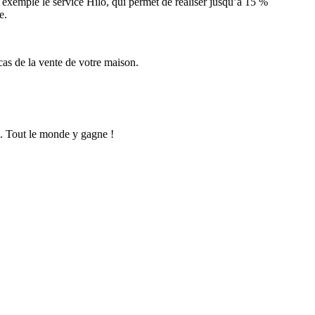
 exemple le service Hilo, qui permet de réaliser jusqu’à 15 %
e.
cas de la vente de votre maison.
e. Tout le monde y gagne !