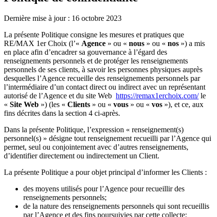
Dernière mise à jour : 16 octobre 2023
La présente Politique consigne les mesures et pratiques que
RE/MAX 1er Choix (l’«
Agence
» ou «
nous
» ou «
nos
») a mis
en place afin d’encadrer sa gouvernance à l’égard des
renseignements personnels et de protéger les renseignements
personnels de ses clients, à savoir les personnes physiques auprès
desquelles l’Agence recueille des renseignements personnels par
l’intermédiaire d’un contact direct ou indirect avec un représentant
autorisé de l’Agence et du site Web
https://remax1erchoix.com/
le
«
Site Web
») (les «
Clients
» ou «
vous
» ou «
vos
»), et ce, aux
fins décrites dans la section 4 ci-après.
Dans la présente Politique, l’expression « renseignement(s)
personnel(s) » désigne tout renseignement recueilli par l’Agence qui
permet, seul ou conjointement avec d’autres renseignements,
d’identifier directement ou indirectement un Client.
La présente Politique a pour objet principal d’informer les Clients :
des moyens utilisés pour l’Agence pour recueillir des
renseignements personnels;
de la nature des renseignements personnels qui sont recueillis
par l’Agence et des fins poursuivies par cette collecte;