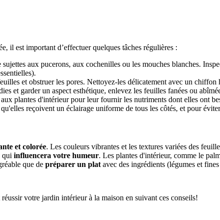
e, il est important d’effectuer quelques tâches régulières :
e sujettes aux pucerons, aux cochenilles ou les mouches blanches. Inspec
sentielles).
feuilles et obstruer les pores. Nettoyez-les délicatement avec un chiffo
ies et garder un aspect esthétique, enlevez les feuilles fanées ou abîmé
aux plantes d'intérieur pour leur fournir les nutriments dont elles ont b
u'elles reçoivent un éclairage uniforme de tous les côtés, et pour éviter
ante et colorée
. Les couleurs vibrantes et les textures variées des feuille
e qui
influencera votre humeur
. Les plantes d'intérieur, comme le palm
 agréable que de
préparer un plat
avec des ingrédients (légumes et fine
ussir votre jardin intérieur à la maison en suivant ces conseils!