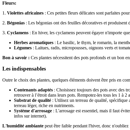
Fleurs:
1.
Violettes africaines
: Ces petites fleurs délicates sont parfaites pour
2.
Bégonias
: Les bégonias ont des feuilles décoratives et produisent de
3.
Cyclamens
: En hiver, les cyclamens peuvent égayer n'importe quelle
Herbes aromatiques
: Le basilic, le thym, le romarin, la menthe
Légumes
: Laitues, radis, micropousses, oignons verts et tomate
Bon à savoir :
Ces plantes nécessitent des pots profonds et un bon en
Les indispensables
Outre le choix des plantes, quelques éléments doivent être pris en compt
Contenants adaptés
: Choisissez toujours des pots avec des tro
retrouver à l’étroit dans leurs pots. Rempotez-les tous les 1 à 2 
Substrat de qualité
: Utilisez un terreau de qualité, spécifique
terreau léger, riche en nutriments.
Système d'arrosage
: L'arrosage est essentiel, mais il faut évi
infos sur internet).
L'humidité ambiante
peut être faible pendant l'hiver, donc n'oubliez 